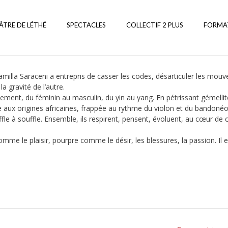
ÂTRE DE LÉTHÉ
SPECTACLES
COLLECTIF 2 PLUS
FORMA
amilla Saraceni a entrepris de casser les codes, désarticuler les mou
la gravité de l’autre.
uvement, du féminin au masculin, du yin au yang. En pétrissant gémellit
e aux origines africaines, frappée au rythme du violon et du bandonéo
ffle à souffle. Ensemble, ils respirent, pensent, évoluent, au cœur de
mme le plaisir, pourpre comme le désir, les blessures, la passion. Il e