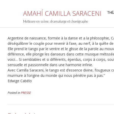
Skip
to
AMAHÍ CAMILLA SARACENI
THÉ
content
Metteure en scène, dramaturge et chorégraphe
Argentine de naissance, formée à la danse et a la philosophie, C
déséquilibrer le couple pour revenir à l’axe, au nerf, à la quête de 
Elle prend le tango par le ventre et le glisse de la parole au mo
différence, elle plonge les danseurs dans cette musique métissé
voici… Si semblables et si différents, éperdus, corps à corps, sou
sensuelle et passionnelle dans une harmonie infinie.
Avec Camilla Saraceni, le tango est d’essence divine, fougueux co
murmure à l’origine du monde qui nous pénètre pas à pas.”
Edwige Cabélo
Posted in
PRESSE