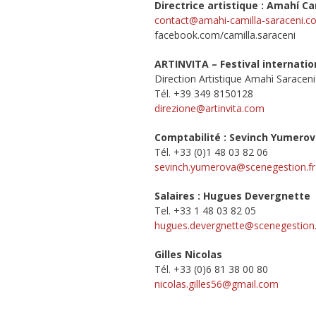
Directrice artistique : Amahí Ca
contact@amahi-camilla-saraceni.
facebook.com/camilla.saraceni
ARTINVITA – Festival internati
Direction Artistique Amahì Saraceni
Tél. +39 349 8150128
direzione@artinvita.com
Comptabilité : Sevinch Yumero
Tél. +33 (0)1 48 03 82 06
sevinch.yumerova@scenegestion.fr
Salaires : Hugues Devergnette
Tel. +33 1 48 03 82 05
hugues.devergnette@
scenegestion.
Gilles Nicolas
Tél. +33 (0)6 81 38 00 80
nicolas.gilles56@gmail.com