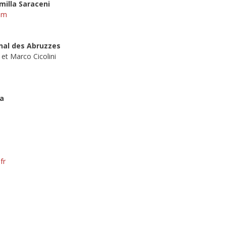
milla Saraceni
com
onal des Abruzzes
 et Marco Cicolini
va
fr