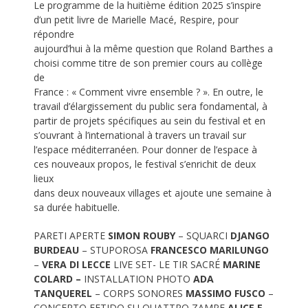
Le programme de la huitième édition 2025 s’inspire
d’un petit livre de Marielle Macé, Respire, pour
répondre
aujourd’hui à la même question que Roland Barthes a
choisi comme titre de son premier cours au collège
de
France : « Comment vivre ensemble ? ». En outre, le
travail d’élargissement du public sera fondamental, à
partir de projets spécifiques au sein du festival et en
s’ouvrant à l’international à travers un travail sur
l’espace méditerranéen. Pour donner de l’espace à
ces nouveaux propos, le festival s’enrichit de deux
lieux
dans deux nouveaux villages et ajoute une semaine à
sa durée habituelle.
PARETI APERTE
SIMON ROUBY
– SQUARCI
DJANGO
BURDEAU
– STUPOROSA
FRANCESCO MARILUNGO
–
VERA DI LECCE
LIVE SET- LE TIR SACRÉ
MARINE
COLARD –
INSTALLATION PHOTO
ADA
TANQUEREL
– CORPS SONORES
MASSIMO FUSCO
–
CONCERTO FETIDO SU QUATTRO ZAMPE
ALICE E