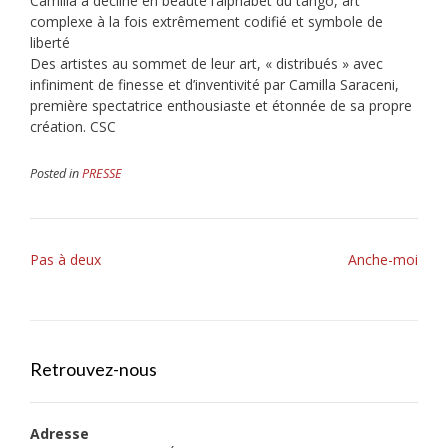
Camilla a décliné en beauté l’alphabet du tango, art
complexe à la fois extrêmement codifié et symbole de
liberté
Des artistes au sommet de leur art, « distribués » avec
infiniment de finesse et d’inventivité par Camilla Saraceni,
première spectatrice enthousiaste et étonnée de sa propre
création. CSC
Posted in
PRESSE
Post
Pas à deux
Anche-moi
navigation
Retrouvez-nous
Adresse