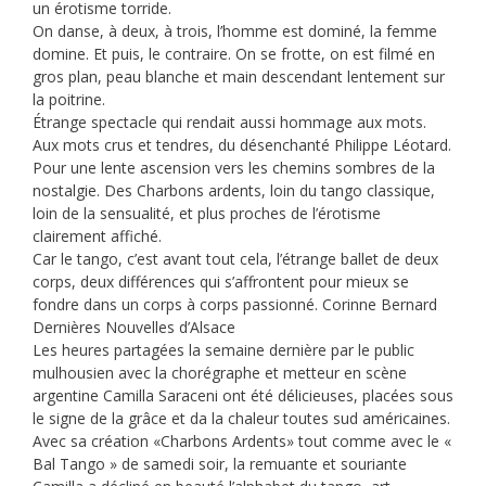
un érotisme torride.
On danse, à deux, à trois, l’homme est dominé, la femme
domine. Et puis, le contraire. On se frotte, on est filmé en
gros plan, peau blanche et main descendant lentement sur
la poitrine.
Étrange spectacle qui rendait aussi hommage aux mots.
Aux mots crus et tendres, du désenchanté Philippe Léotard.
Pour une lente ascension vers les chemins sombres de la
nostalgie. Des Charbons ardents, loin du tango classique,
loin de la sensualité, et plus proches de l’érotisme
clairement affiché.
Car le tango, c’est avant tout cela, l’étrange ballet de deux
corps, deux différences qui s’affrontent pour mieux se
fondre dans un corps à corps passionné. Corinne Bernard
Dernières Nouvelles d’Alsace
Les heures partagées la semaine dernière par le public
mulhousien avec la chorégraphe et metteur en scène
argentine Camilla Saraceni ont été délicieuses, placées sous
le signe de la grâce et da la chaleur toutes sud américaines.
Avec sa création «Charbons Ardents» tout comme avec le «
Bal Tango » de samedi soir, la remuante et souriante